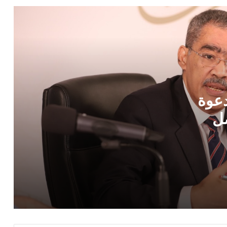
وزارة الدولة للإعلام تطلق دعوة للاستخدام
المسؤول للتواصل الاجتماعي.. نحو فضاء
رقمي مصري أكثر أمانًا واحترامًا
مدبولي يشهد إطلاق «مواصلات مدن
مصر».. 200 مركبة ومنظومة نقل ذكية في
المدن الجديدة
دعوة
وزير الخارجية يؤكد دعم مصر للقضية
الفلسطينية ويرفض إجراءات إسرائيل في
صل
الأراضي المحتلة
ي
مدبولي يتابع مشروعات مياه الشرب
والصرف الصحي.. توجيهات بسرعة التنفيذ
وتحسين جودة الخدمات
تهنئة