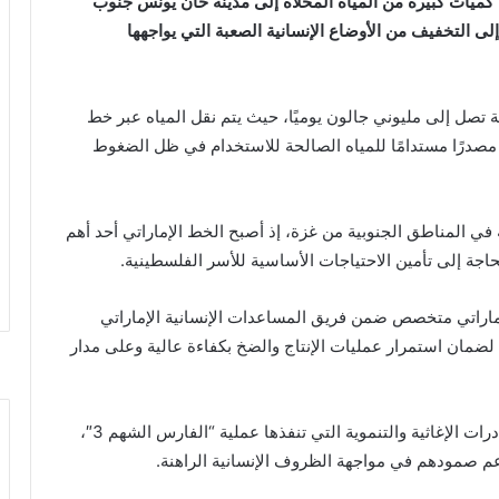
ميات كبيرة من المياه المحلاة إلى مدينة خان يونس جنوب
د عملية “الفارس الشهم 3” الرامية إلى التخفيف من الأوضاع الإنسانية الصعبة التي يواجهها
 تصل إلى مليوني جالون يوميًا، حيث يتم نقل المياه عبر خط
ر مصدرًا مستدامًا للمياه الصالحة للاستخدام في ظل الضغوط
 المناطق الجنوبية من غزة، إذ أصبح الخط الإماراتي أحد أهم
اجة إلى تأمين الاحتياجات الأساسية للأسر الفلسطينية.
اتي متخصص ضمن فريق المساعدات الإنسانية الإماراتي
لضمان استمرار عمليات الإنتاج والضخ بكفاءة عالية وعلى مدار
ويأتي مشروع تحلية المياه ضمن حزمة واسعة من المبادرات الإغاثية والتنموية التي تنفذها عملية “الفارس الشهم 3″،
م صمودهم في مواجهة الظروف الإنسانية الراهنة.