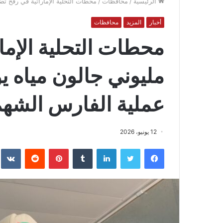
الرئيسية
/
محافظات
/
محطات التحلية الإماراتية في رفح تض
أخبار
المزيد
محافظات
محطات التحلية الإما
مليوني جالون مياه ي
عملية الفارس الشهم 
12 يونيو، 2026
فيسبوك
تويتر
لينكدإن
بينتيريست