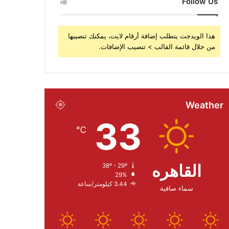
Follow Us
هذا الويدجت يتطلب إضافة أرقام لايت، يمكنك تنصيبها
من خلال قائمة القالب > تنصيب الإضافات.
Weather
33
℃
القاهره
38º - 29º
29%
3.44 كيلومتر/ساعة
سماء صافية