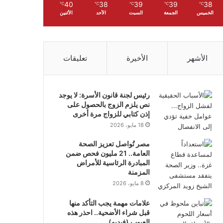
40
38
39
39
38
℃
℃
℃
℃
℃
الخميس
الجمعة
السبت
الأحد
الأثنين
الأشهر
الأخيرة
تعليقات
رئيس لجنة قانون الأسرة: لا يوجد
نص يلزم الزوج بالحصول على
إذن كتابي للزواج مرة أخرى
18 مايو، 2026
مصر تُواصل تعزيز الصحة
العامة.. 21 مليون فحص ضمن
المبادرة الرئاسية للأمراض
المزمنة
8 مايو، 2026
علامات مهمة يجب التأكد منها
قبل شراء الأضحية.. احذر هذه
العيوب (فيديو)