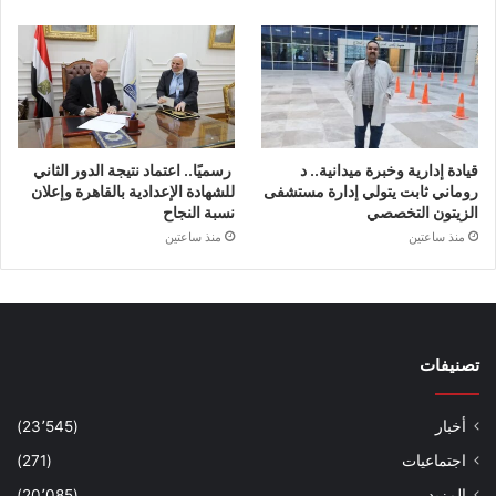
قيادة إدارية وخبرة ميدانية.. د
رسميًا.. اعتماد نتيجة الدور الثاني
روماني ثابت يتولي إدارة مستشفى
للشهادة الإعدادية بالقاهرة وإعلان
الزيتون التخصصي
نسبة النجاح
منذ ساعتين
منذ ساعتين
تصنيفات
أخبار
(23٬545)
اجتماعيات
(271)
المزيد
(20٬085)