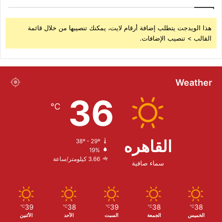
هذا الويدجت يتطلب إضافة أرقام لايت، يمكنك تنصيبها من خلال قائمة
القالب > تنصيب الإضافات.
Weather
36
℃
القاهره
38º - 29º
19%
3.66 كيلومتر/ساعة
سماء صافية
39
38
39
38
38
℃
℃
℃
℃
℃
الخميس
الجمعة
السبت
الأحد
الأثنين