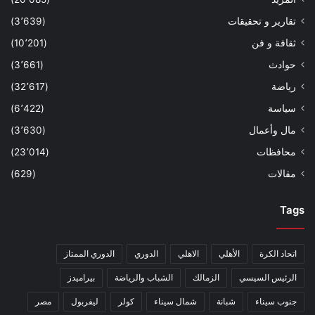
تقارير و تحقيقات
(3٬639)
ثقافة و فن
(10٬201)
حوادث
(3٬661)
رياضة
(32٬617)
سياسة
(6٬422)
مال وأعمال
(3٬630)
محافظات
(23٬014)
مقالات
(629)
Tags
اتحاد الكرة
الأهلي
الاهلي
الدوري
الدوري الممتاز
الرئيس السيسي
الزمالك
الشباب والرياضة
بيراميدز
جنوب سيناء
شبانة
شمال سيناء
كولر
ليفربول
مصر