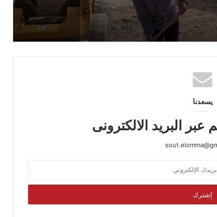
رقمي مصري أكثر أمانًا واحترامًا
ت
تهنئة
يسعدنا
 عبر البريد الالكترونى
sout.elomma@gm