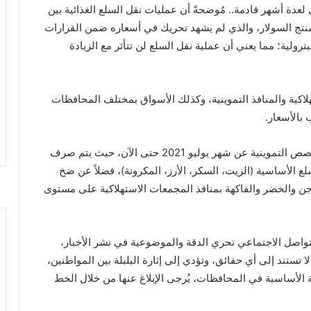
عدة أشهر قادمة.. مُوضحةً أن ‏عمليات نقل السلع الغذائية بين
تج السولار، ‏والذي لم يشهد تحريك في أسعاره ضمن القرارات
ترولية؛ مما يعني أن عملية نقل السلع لن تتأثر مع الزيادة
اكية والمنافذ التموينية، وكذلك الأسواق بمختلف المحافظات
بالأسعار.
وفي سياق متصل، تم صرف ما يقرب من 96% من الحصص التموينية عن شهر يوليو 2021 حتى الآن، حيث يتم صرف
لسلع الأساسية (الزيت، السكر، الأرز، المكرونة)، فضلاً عن ضخ
اجن والخضر والفاكهة بمنافذ المجمعات الاستهلاكية على مستوى
تواصل الاجتماعي تحري الدقة والموضوعية في نشر الأخبار،
 تستند إلى أي حقائق، وتؤدي إلى إثارة البلبلة بين المواطنين،
الأساسية في المحافظات، يُرجى الإبلاغ عنها من خلال الخط