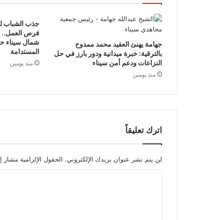
جذب الشباب لل
فرص العمل.. أب
شمال سيناء حول
جهامة يهنئ العقيد محمد ممدوح
المستدامة
بالترقية: خبرة ميدانية ودور بارز في حل
النزاعات ودعم أمن سيناء
منذ يومين
منذ يومين
اترك تعليقاً
لن يتم نشر عنوان بريدك الإلكتروني.
الحقول الإلزامية مشار إل