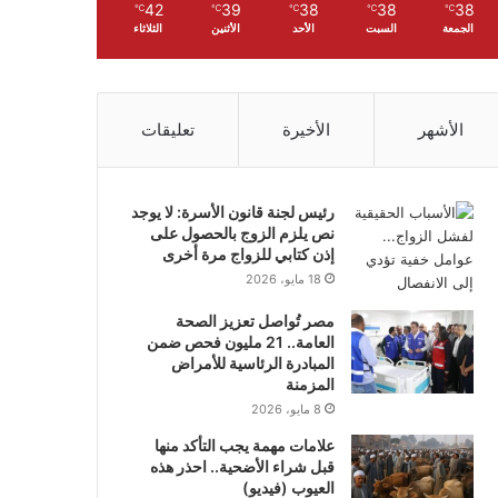
42
39
38
38
38
℃
℃
℃
℃
℃
الجمعة
السبت
الأحد
الأثنين
الثلاثاء
الأشهر
الأخيرة
تعليقات
رئيس لجنة قانون الأسرة: لا يوجد
نص يلزم الزوج بالحصول على
إذن كتابي للزواج مرة أخرى
18 مايو، 2026
مصر تُواصل تعزيز الصحة
العامة.. 21 مليون فحص ضمن
المبادرة الرئاسية للأمراض
المزمنة
8 مايو، 2026
علامات مهمة يجب التأكد منها
قبل شراء الأضحية.. احذر هذه
العيوب (فيديو)