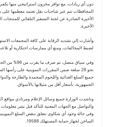
دون أي زيادات، مع توافر مخزون استراتيجي منها يكفي ل
المحافظات تتم عبر شاحنات نقل تعتمد معظمها على من
الأخيرة الصادرة عن لجنة التسعير التلقائي للمنتجات الب
الأخيرة.
وأشارت إلى تشديد الرقابة على كافة المجمعات الاستهل
لضبط المخالفات، ومنع أي ممارسات احتكارية أو تلاعب 
نحو 28 سلعة ضمن المقررات التموينية على رأسها ا
جميع السلع الغذائية واللحوم المجمدة والطازجة والدو
الجمهورية، بأسعار أقل من مثيلاتها بالأسواق.
وناشدت الوزارة جميع وسائل الإعلام ومرتادي مواقع ال
والتواصل مع الجهات المعنية للتأكد قبل نشر معلومات لا
وفي حالة وجود أي شكاوى تتعلق بنقص السلع التموينية 
الساخن لجهاز حماية المستهلك 19588.