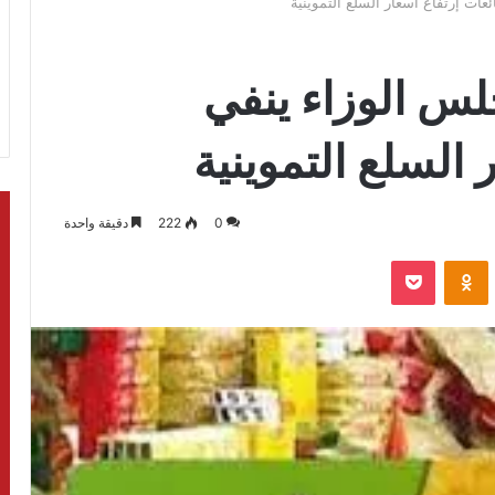
عات إرتفاع أسعار السلع التموينية
لس الوزاء ينفي
السلع التموينية
0
222
دقيقة واحدة
بوكيت
Odnoklassniki