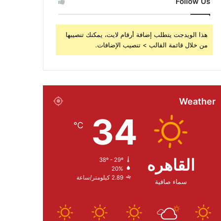
Follow Us
هذا الويدجت يتطلب إضافة أرقام لايت، يمكنك تنصيبها
من خلال قائمة القالب > تنصيب الإضافات.
Weather
34
℃
القاهره
38º - 29º
20%
2.89 كيلومتر/ساعة
سماء صافية