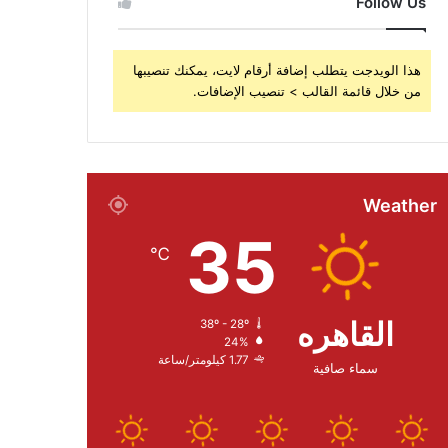
Follow Us
هذا الويدجت يتطلب إضافة أرقام لايت، يمكنك تنصيبها
من خلال قائمة القالب > تنصيب الإضافات.
Weather
35
℃
القاهره
38º - 28º
24%
1.77 كيلومتر/ساعة
سماء صافية