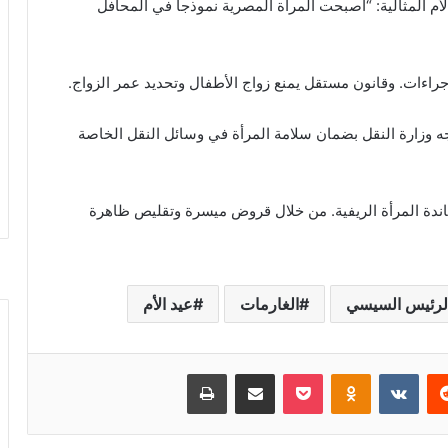
لأم المثالية: “أصبحت المرأة المصرية نموذجا في المحافل
راءات. وقانون مستقل يمنع زواج الأطفال وتحديد عمر الزواج.
 وزارة النقل بضمان سلامة المرأة في وسائل النقل الخاصة
اندة المرأة الريفية. من خلال قروض ميسرة وتقليص ظاهرة
لرئيس السيسي
الغارمات
عيد الأم
ريست
بوكيت
Odnoklassniki
مشاركة عبر البريد
طباعة