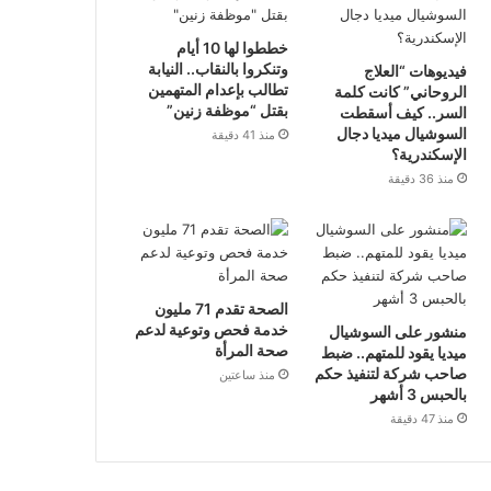
خططوا لها 10 أيام
وتنكروا بالنقاب.. النيابة
فيديوهات “العلاج
تطالب بإعدام المتهمين
الروحاني” كانت كلمة
بقتل “موظفة زنين”
السر.. كيف أسقطت
السوشيال ميديا دجال
منذ 41 دقيقة
الإسكندرية؟
منذ 36 دقيقة
الصحة تقدم 71 مليون
خدمة فحص وتوعية لدعم
منشور على السوشيال
صحة المرأة
ميديا يقود للمتهم.. ضبط
صاحب شركة لتنفيذ حكم
منذ ساعتين
بالحبس 3 أشهر
منذ 47 دقيقة