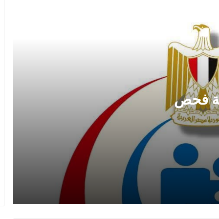
الصحة تقدم 71 مليون خدمة فحص وتوعية
لدعم صحة المرأة
هل ترتفع أسعار البنزين والسولار الفترة
المقبلة؟.. شعبة المواد البترولية تحسم
الجدل
ون خدمة فحص
برقمك القومي فقط.. طريقة معرفة جميع
الخطوط المسجلة باسمك في شركات
المحمول
قبل غلق باب التقديم.. آخر موعد للتسجيل
في مدارس المتفوقين STEM ورابط وزارة
التعليم
جهزوا الجراكن.. قطع المياه غدا لمدة 3
ساعات عن 10 مناطق في القاهرة