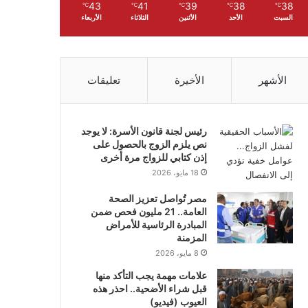
43
41
39
38
38
℃
℃
℃
℃
℃
السبت
الأحد
الأثنين
الثلاثاء
الأربعاء
الأشهر
الأخيرة
تعليقات
رئيس لجنة قانون الأسرة: لا يوجد
نص يلزم الزوج بالحصول على
إذن كتابي للزواج مرة أخرى
18 مايو، 2026
مصر تُواصل تعزيز الصحة
العامة.. 21 مليون فحص ضمن
المبادرة الرئاسية للأمراض
المزمنة
8 مايو، 2026
علامات مهمة يجب التأكد منها
قبل شراء الأضحية.. احذر هذه
العيوب (فيديو)