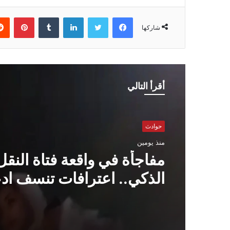
فيسبوك
تويتر
لينكدإن
بينتي
شاركها
أقرأ التالي
حوادث
منذ يومين
مفاجأة في واقعة فتاة النقل
الذكي.. اعترافات تنسف اد
التحرش بعد خلاف على الأ