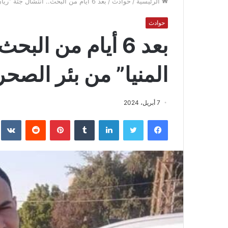
الرئيسية
/
حوادث
/
بعد 6 أيام من البحث.. انتشال جثة “ريان المنيا” من بئر الصحراء
حوادث
بعد 6 أيام من الب
المنيا” من بئر الصحر
7 أبريل، 2024
فيسبوك
تويتر
لينكدإن
بينتيريست