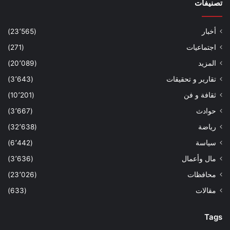
تصنيفات
أخبار
(23٬565)
اجتماعيات
(271)
المزيد
(20٬089)
تقارير و تحقيقات
(3٬643)
ثقافة و فن
(10٬201)
حوادث
(3٬667)
رياضة
(32٬638)
سياسة
(6٬442)
مال وأعمال
(3٬636)
محافظات
(23٬026)
مقالات
(633)
Tags