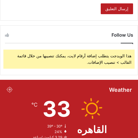
Follow Us
هذا الويدجت يتطلب إضافة أرقام لايت، يمكنك تنصيبها من خلال قائمة
القالب > تنصيب الإضافات.
Weather
33
℃
القاهره
39º - 30º
24%
3.29 كيلومتر/ساعة