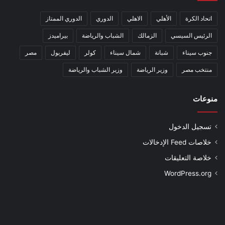
اتحاد الكرة
الأهلي
الاهلي
الدوري
الدوري الممتاز
الرئيس السيسي
الزمالك
الشباب والرياضة
بيراميدز
جنوب سيناء
شبانة
شمال سيناء
كولر
ليفربول
مصر
منتخب مصر
وزير الرياضة
وزير الشباب والرياضة
منوعات
تسجيل الدخول
خلاصات Feed الإدخالات
خلاصة التعليقات
WordPress.org