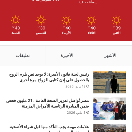
سماء صافية
40
39
40
40
39
℃
℃
℃
℃
℃
الأثنين
الثلاثاء
الأربعاء
الخميس
الجمعة
الأشهر
الأخيرة
تعليقات
رئيس لجنة قانون الأسرة: لا يوجد نص يلزم الزوج
بالحصول على إذن كتابي للزواج مرة أخرى
18 مايو، 2026
مصر تُواصل تعزيز الصحة العامة.. 21 مليون فحص
ضمن المبادرة الرئاسية للأمراض المزمنة
8 مايو، 2026
علامات مهمة يجب التأكد منها قبل شراء الأضحية..