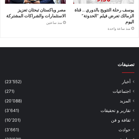
يوسف رحلة التتويج بالدوري .. قناة
مصر وباكستان تبحثان تعزيز
الزمالك تعرض فيلم “الحدوتة”
الاستثمارات والشراكات المشتركة
اليوم
منذ ساعتين
منذ ساعة واحدة
تصنيفات
أخبار
(23٬552)
اجتماعيات
(271)
المزيد
(20٬088)
تقارير و تحقيقات
(3٬641)
ثقافة و فن
(10٬201)
حوادث
(3٬661)