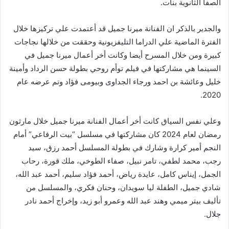
الصفا الثانوية بنات.
والجدير بالذكر ان الفنانة ميرنا جميل قد أعتمدت علي تركيزها خلال
الفترة الماضية علي الدراما التليفزيونية وحققت من خلالها نجاجات
كبيرة ومن خلال المسرح أيضا وكانت أخر أعمال ميرنا جميل في
السينما هي مشاركتها في فيلم توأم روحي بطولة حسن الرداد وأمينة
خليل وعائشة بن احمد ورجاء الجداوى وبيومى فؤاد وتم عرضه عام
2020.
وعلي نفس السياق كانت أخر أعمال الفنانة ميرنا جميل خلال مارثون
رمضان لعام 2024 كان مشاركتها في مسلسل “بيت الرفاعي” أمام
النجم أمير كرارة وشارك في بطولة المسلسل أحمد رزق، سيد
رجب، محمد لطفي، تامر نبيل، صفاء الطوخي، ملك قورة، رحاب
الجمل، إيناس كامل، عايدة رياض، أحمد فؤاد سليم، أحمد عبد الله،
شادي جميل، الطفلة ليا سويدان، وحنان فكري، والمسلسل من
تأليف بيتر ميمي وهند عبد الله وعمرو أبو زيد، وإخراج أحمد نادر
جلال.