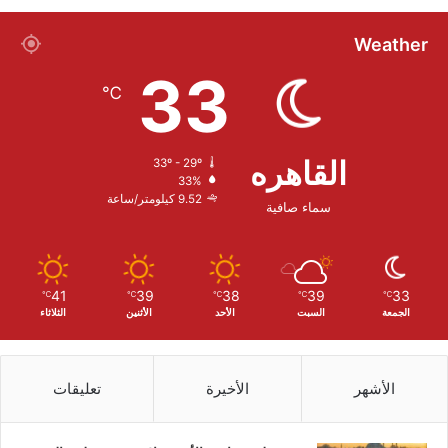
Weather
33
℃
القاهره
33º - 29º
33%
9.52 كيلومتر/ساعة
سماء صافية
41
39
38
39
33
℃
℃
℃
℃
℃
الجمعة
السبت
الأحد
الأثنين
الثلاثاء
الأشهر
الأخيرة
تعليقات