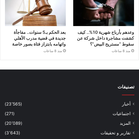
وعدهم بأرباح شهرية 10%.. كيف
بعد الحكم بـ5 سنوات.. مفاجأة
كشفت مشاجرة داخل شركة عن
جديدة في قضية مدرب الأهلي
سقوط “مستريح البيض”؟
واتهامه بابتزاز فتاة بصور خاصة
منذ 8 ساعات
منذ 8 ساعات
تصنيفات
أخبار
(23٬565)
اجتماعيات
(271)
المزيد
(20٬089)
تقارير و تحقيقات
(3٬643)