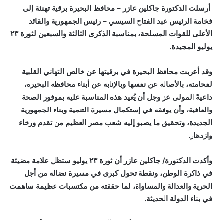
أرسلت الدكتورة جاكلين عازر – محافظ البحيرة برقية تهنئة إلى
فخامة الرئيس عبد الفتاح السيسي – رئيس الجمهورية والقائد
الأعلى للقوات المسلحة، بمناسبة الذكرى الثالثة والسبعين لثورة ٢٣
يوليو المجيدة.
وقد أعربت محافظ البحيرة في برقيتها عن خالص التهاني القلبية
لفخامته، بالأصالة عن نفسها وبالإنابة عن أبناء محافظة البحيرة،
داعيةً المولى عز وجل أن يُعيد هذه المناسبة عليه بموفور الصحة
والعافية، وأن يوفقه في إستكمال مسيرة التنمية وبناء الجمهورية
الجديدة، وتحقيق ما يصبو إليه شعب مصر العظيم من تقدم ورخاء
وازدهار.
وأكدت الدكتورة/ جاكلين عازر أن ثورة ٢٣ يوليو ستظل علامة مضيئة
في ذاكرة الوطن، ونقطة تحول كبرى في مسيرة نضاله من أجل
الحرية والعدالة والمساواة، لما حققته من مكتسبات عظيمة ساهمت
في بناء الدولة الحديثة.