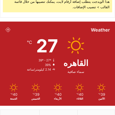
هذا الويدجت يتطلب إضافة أرقام لايت، يمكنك تنصيبها من خلال قائمة
القالب > تنصيب الإضافات.
Weather
27
℃
القاهره
39º - 27º
39%
2.14 كيلومتر/ساعة
سماء صافية
40
39
40
40
39
℃
℃
℃
℃
℃
الأثنين
الثلاثاء
الأربعاء
الخميس
الجمعة