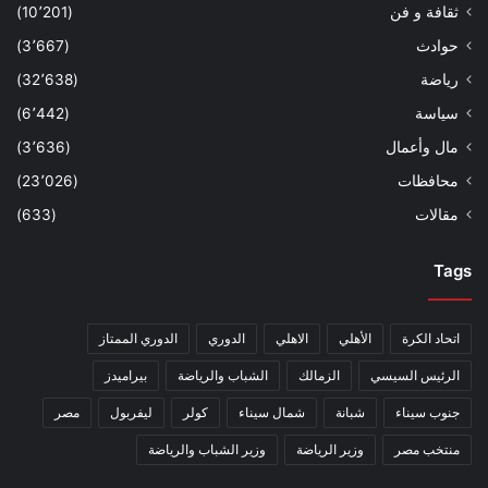
ثقافة و فن
(10٬201)
حوادث
(3٬667)
رياضة
(32٬638)
سياسة
(6٬442)
مال وأعمال
(3٬636)
محافظات
(23٬026)
مقالات
(633)
Tags
اتحاد الكرة
الأهلي
الاهلي
الدوري
الدوري الممتاز
الرئيس السيسي
الزمالك
الشباب والرياضة
بيراميدز
جنوب سيناء
شبانة
شمال سيناء
كولر
ليفربول
مصر
منتخب مصر
وزير الرياضة
وزير الشباب والرياضة