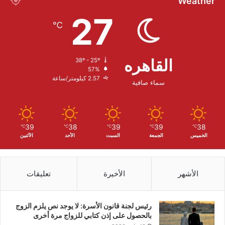
Weather
27
℃
القاهره
38º - 25º
57%
2.57 كيلومتر/ساعة
سماء صافية
39
38
39
39
38
℃
℃
℃
℃
℃
الخميس
الجمعة
السبت
الأحد
الأثنين
الأشهر
الأخيرة
تعليقات
رئيس لجنة قانون الأسرة: لا يوجد نص يلزم الزوج
بالحصول على إذن كتابي للزواج مرة أخرى