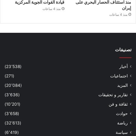
منذ استئناف الحصار البحري على
قيادة القوات الجوية المركزية
إيران
منذ 4 ساعات
منذ 4 ساعات
تصنيفات
أخبار
(23٬538)
اجتماعيات
(271)
المزيد
(20٬084)
تقارير و تحقيقات
(3٬636)
ثقافة و فن
(10٬201)
حوادث
(3٬658)
رياضة
(32٬613)
سياسة
(6٬419)