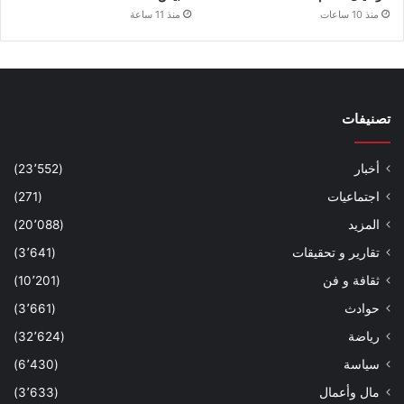
منذ 10 ساعات
منذ 11 ساعة
تصنيفات
أخبار
(23٬552)
اجتماعيات
(271)
المزيد
(20٬088)
تقارير و تحقيقات
(3٬641)
ثقافة و فن
(10٬201)
حوادث
(3٬661)
رياضة
(32٬624)
سياسة
(6٬430)
مال وأعمال
(3٬633)