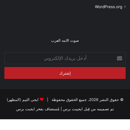
WordPress.org
صوت الامه العرب
أدخل
بريدك
الإلكتروني
© حقوق النشر 2026، جميع الحقوق محفوظة |
ايجى الثيم (المظهر)
تم تصميمه من قِبل ايجيبت برس
| مُستضاف بفخر
ايجبت برس