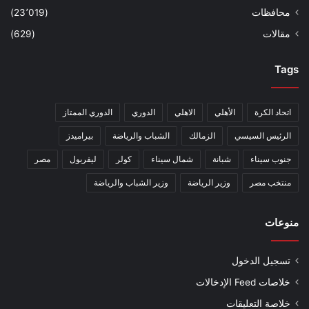
محافظات
(23٬019)
مقالات
(629)
Tags
اتحاد الكرة
الأهلي
الاهلي
الدوري
الدوري الممتاز
الرئيس السيسي
الزمالك
الشباب والرياضة
بيراميدز
جنوب سيناء
شبانة
شمال سيناء
كولر
ليفربول
مصر
منتخب مصر
وزير الرياضة
وزير الشباب والرياضة
منوعات
تسجيل الدخول
خلاصات Feed الإدخالات
خلاصة التعليقات