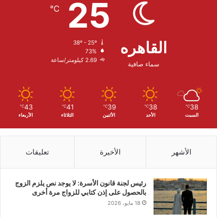
25
℃
القاهره
38º - 25º
73%
2.69 كيلومتر/ساعة
سماء صافية
43
41
39
38
38
℃
℃
℃
℃
℃
السبت
الأحد
الأثنين
الثلاثاء
الأربعاء
الأشهر
الأخيرة
تعليقات
رئيس لجنة قانون الأسرة: لا يوجد نص يلزم الزوج
بالحصول على إذن كتابي للزواج مرة أخرى
18 مايو، 2026