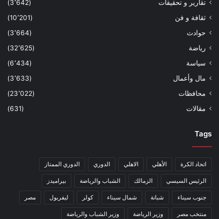
تقارير و تحقيقات
(3٬642)
ثقافة و فن
(10٬201)
حوادث
(3٬664)
رياضة
(32٬625)
سياسة
(6٬434)
مال وأعمال
(3٬633)
محافظات
(23٬022)
مقالات
(631)
Tags
اتحاد الكرة
الأهلي
الاهلي
الدوري
الدوري الممتاز
الرئيس السيسي
الزمالك
الشباب والرياضة
بيراميدز
جنوب سيناء
شبانة
شمال سيناء
كولر
ليفربول
مصر
منتخب مصر
وزير الرياضة
وزير الشباب والرياضة