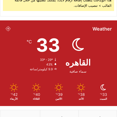
هذا الويدجت يتطلب إضافة أرقام لايت، يمكنك تنصيبها من خلال قائمة
القالب > تنصيب الإضافات.
Weather
33
℃
القاهره
33º - 29º
43%
9.9 كيلومتر/ساعة
سماء صافية
42
40
39
38
33
℃
℃
℃
℃
℃
السبت
الأحد
الأثنين
الثلاثاء
الأربعاء