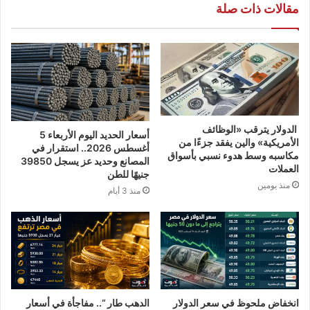
مقالات ذات صلة
الدولار يترقب «الوظائف
أسعار الحديد اليوم الأربعاء 5
الأمريكية» والين يفقد جزءًا من
أغسطس 2026.. استقرار في
مكاسبه وسط هدوء نسبي بأسواق
المصانع وحديد عز يسجل 39850
العملات
جنيهًا للطن
منذ يومين
منذ 3 أيام
انخفاض ملحوظ في سعر الدولار
الدهب طار “.. مفاجأة في أسعار